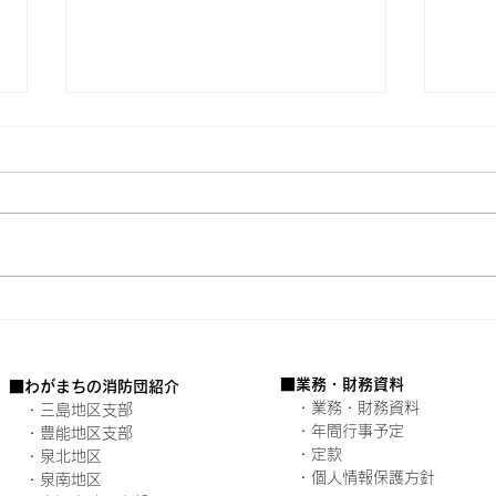
大阪府消防団充実強化シンポ
令和
ジウムを開催しました
員連
■業務・財務資料
■わがまちの消防団紹介
・​業務・財務資料
・三島地区支部
​ ・年間行事予定
・豊能地区支部
​
・定款
・泉北地区
・個人情報保護方針
・泉南地区