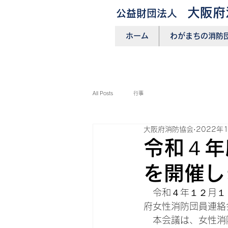
大阪府
公益財団法人
ホーム
わがまちの消防
All Posts
行事
大阪府消防協会
2022年
令和４年
を開催し
　令和４年１２月１
府女性消防団員連絡
　本会議は、女性消