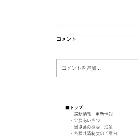
コメント
コメントを追加…
令和７年度大阪府消防表彰式
を挙行しました
■トップ
​
・最新情報・更新情報
・会長あいさつ
・当協会の概要・沿革
・各種共済制度のご案内