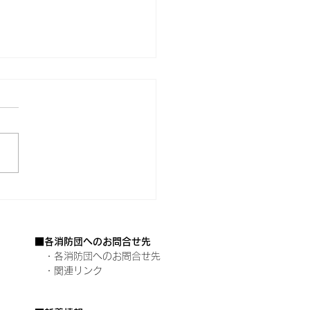
7年度大阪府女性消防団
絡会議を開催しました
■各消防団へのお問合せ先
・各消防団へのお問合せ先
・関連リンク