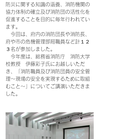
防災に関する知識の涵養、消防機関の
協力体制の確立及び消防団の活性化を
促進することを目的に毎年行われてい
ます。
　今回は、府内の消防団長や消防長、
府や市の危機管理部局職員など計１２
３名が参加しました。
　今年度は、総務省消防庁　消防大学
校教授　伊藤彩子氏にお越しいただ
き、「消防職員及び消防団員の安全管
理～現場の安全を実現するために取組
むこと～」についてご講演いただきま
した。