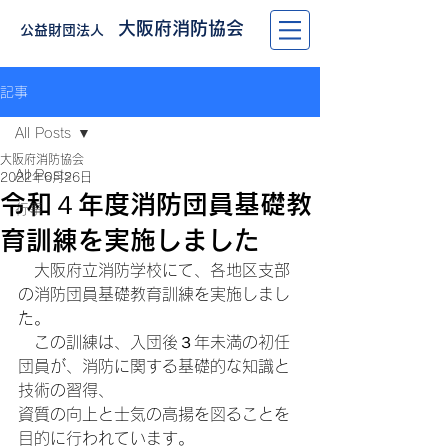
大阪府消防協会
公益財団法人
記事
All Posts
大阪府消防協会
All Posts
2022年6月26日
令和４年度消防団員基礎教
行事
育訓練を実施しました
　大阪府立消防学校にて、各地区支部
の消防団員基礎教育訓練を実施しまし
た。
　この訓練は、入団後３年未満の初任
団員が、消防に関する基礎的な知識と
技術の習得、
資質の向上と士気の高揚を図ることを
目的に行われています。