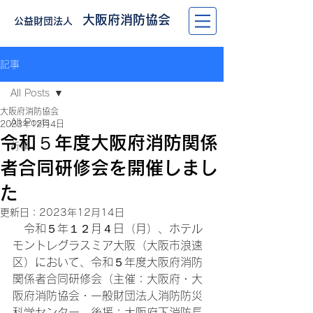
大阪府消防協会
公益財団法人
記事
All Posts
大阪府消防協会
All Posts
2023年12月4日
令和５年度大阪府消防関係
行事
者合同研修会を開催しまし
た
更新日：
2023年12月14日
　令和５年１２月４日（月）、ホテル
モントレグラスミア大阪（大阪市浪速
区）において、令和５年度大阪府消防
関係者合同研修会（主催：大阪府・大
阪府消防協会・一般財団法人消防防災
科学センター、後援：大阪府下消防長