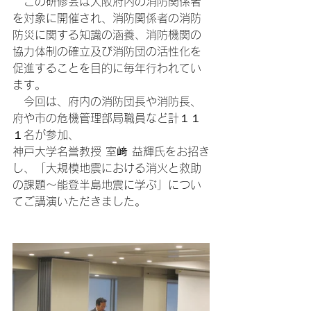
　この研修会は大阪府内の消防関係者
を対象に開催され、消防関係者の消防
防災に関する知識の涵養、消防機関の
協力体制の確立及び消防団の活性化を
促進することを目的に毎年行われてい
ます。
　今回は、府内の消防団長や消防長、
府や市の危機管理部局職員など計１１
１名が参加、
神戸大学名誉教授 室﨑 益輝氏をお招き
し、「大規模地震における消火と救助
の課題～能登半島地震に学ぶ」につい
てご講演いただきました。