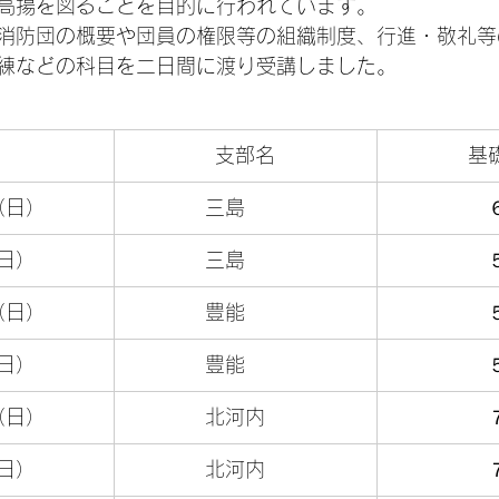
高揚を図ることを目的に行われています。
消防団の概要や団員の権限等の組織制度、行進・敬礼等
練などの科目を二日間に渡り受講しました。
支部名
基
（日）
　　　　三島
日）
　　　　三島
　　　　　
（日）
　　　　豊能
日）
　　　　豊能
　　　　　
（日）
　　　　北河内
日）
　　　　北河内
　　　　　