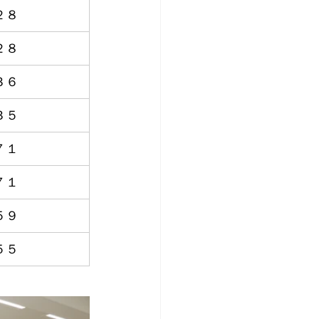
２８
２８
３６
３５
７１
７１
５９
５５