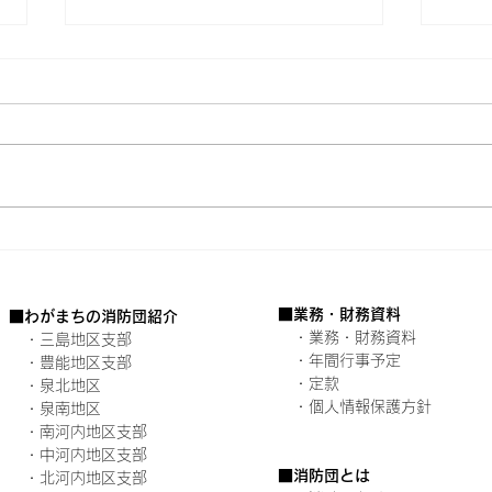
大阪府消防団充実強化シンポ
令和
ジウムを開催しました
員連
■業務・財務資料
■わがまちの消防団紹介
・​業務・財務資料
・三島地区支部
​ ・年間行事予定
・豊能地区支部
​
・定款
・泉北地区
・個人情報保護方針
・泉南地区
・南河内地区支部
・中河内地区支部
■消防団とは
・北河内地区支部