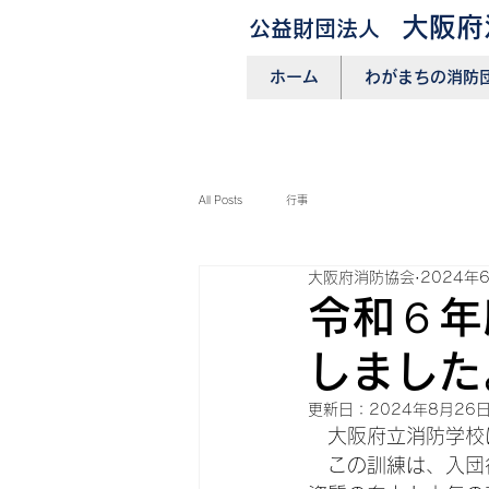
大阪府
公益財団法人
ホーム
わがまちの消防
All Posts
行事
大阪府消防協会
2024年
令和６年
しました
更新日：
2024年8月26
　大阪府立消防学校
　この訓練は、入団