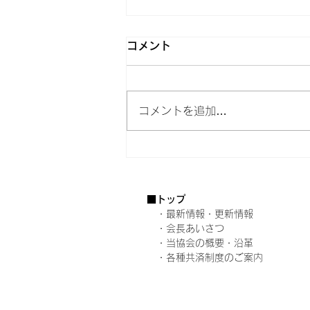
コメント
コメントを追加…
令和７年度大阪府消防表彰式
を挙行しました
■トップ
​
・最新情報・更新情報
・会長あいさつ
・当協会の概要・沿革
・各種共済制度のご案内