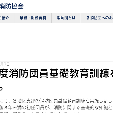
消防協会
団紹介
​業務・財務資料
消防団とは
各消防団へのお
6月9日
度消防団員基礎教育訓練
。
日
にて、各地区支部の消防団員基礎教育訓練を実施しまし
後３年未満の初任団員が、消防に関する基礎的な知識と