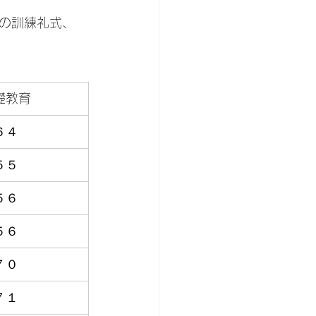
の訓練礼式、
礎教育
６４
５５
５６
５６
７０
７１