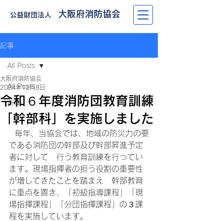
大阪府消防協会
公益財団法人
記事
All Posts
大阪府消防協会
All Posts
2024年12月8日
令和６年度消防団教育訓練
行事
「幹部科」を実施しました
  毎年、当協会では、地域の防災力の要
である消防団の幹部及び幹部昇進予定
者に対して　行う教育訓練を行ってい
ます。現場指揮者の担う役割の重要性
が増してきたことを踏まえ　幹部教育
に重点を置き、「初級指導課程」「現
場指揮課程」「分団指揮課程」の３課
程を実施しています。