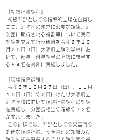
『初級指導課程』
 初級幹部としての指導的立場を自覚し
つつ、消防団の運営に必要な規律、消
防団に期待される役割等について実務
訓練を交えて行う研修を令和６年１０
月２０日（日）大阪府立消防学校にお
いて、部長・班長相当の階級に該当す
る９４名を対象に実施しました。
『現場指揮課程』
 令和６年１０月２７日（日）、１１月
１０日（日）の２日にわたり大阪府立
消防学校において現場指揮課程の訓練
を実施し、分団長相当の階級の７２名
が参加しました。
 この訓練では、幹部としての災害時の
的確な現場指揮、安全管理の知識及び
消防技術を習得することや消防団の役