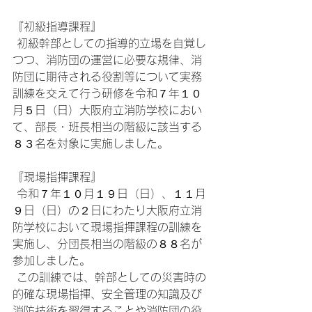
『初級指導課程』
 初級幹部としての指導的立場を自覚し
つつ、消防団の運営に必要な規律、消
防団に期待される役割等について実務
訓練を交えて行う研修を令和７年１０
月５日（日）大阪府立消防学校におい
て、部長・班長相当の階級に該当する
８３名を対象に実施しました。
『現場指揮課程』
 令和７年１０月１９日（日）、１１月
９日（日）の２日にわたり大阪府立消
防学校において現場指揮課程の訓練を
実施し、分団長相当の階級の８８名が
参加しました。
 この訓練では、幹部としての災害時の
的確な現場指揮、安全管理の知識及び
消防技術を習得することや消防団の役