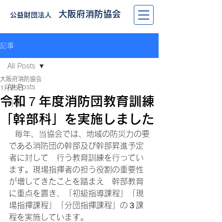
大阪府消防協会
公益財団法人
記事
All Posts
大阪府消防協会
All Posts
1月25日
令和７年度消防団教育訓練
行事
「幹部科」を実施しました
  毎年、当協会では、地域の防災力の要
である消防団の幹部及び幹部昇進予定
者に対して　行う教育訓練を行ってい
ます。現場指揮者の担う役割の重要性
が増してきたことを踏まえ　幹部教育
に重点を置き、「初級指導課程」「現
場指揮課程」「分団指揮課程」の３課
程を実施しています。