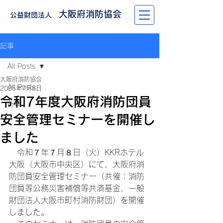
大阪府消防協会
公益財団法人
記事
All Posts
大阪府消防協会
All Posts
2025年7月8日
令和7年度大阪府消防団員
行事
安全管理セミナーを開催し
ました
　令和７年７月８日（火）KKRホテル
大阪（大阪市中央区）にて、大阪府消
防団員安全管理セミナー（共催：消防
団員等公務災害補償等共済基金、一般
財団法人大阪市町村消防財団）を開催
しました。