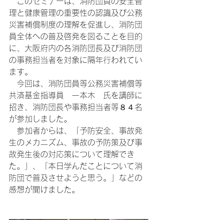
　このセミナーは、消防団員の安全管
理と健康管理の重要性の認識及び公務
災害補償制度の理解を促進し、消防団
員全体への普及啓発を図ることを目的
に、大阪府内の各消防団長及び消防団
の事務担当者を対象に隔年行われてい
ます。
　今回は、消防団員等公務災害補償等
共済基金指導員　一本木　氏を講師に
招き、消防団長や事務担当者等８４名
が参加しました。
　参加者からは、「予防安全、事故発
生のメカニズム、事故の予防策及び事
故発生後の対応策について理解でき
た。」、「本日学んだことについて消
防団で普及させようと思う。」などの
感想が聞けました。