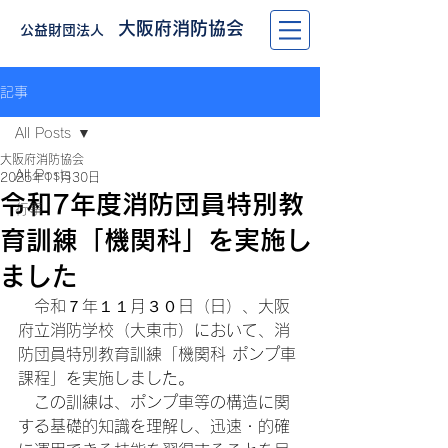
大阪府消防協会
公益財団法人
記事
All Posts
大阪府消防協会
All Posts
2025年11月30日
令和7年度消防団員特別教
行事
育訓練「機関科」を実施し
ました
　令和７年１１月３０日（日）、大阪
府立消防学校（大東市）において、消
防団員特別教育訓練「機関科 ポンプ車
課程」を実施しました。
　この訓練は、ポンプ車等の構造に関
する基礎的知識を理解し、迅速・的確