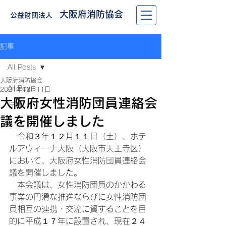
大阪府消防協会
公益財団法人
記事
All Posts
大阪府消防協会
All Posts
2021年12月11日
大阪府女性消防団員連絡会
行事
議を開催しました
　令和３年１２月１１日（土）、ホテ
ルアウィーナ大阪（大阪市天王寺区）
において、大阪府女性消防団員連絡会
議を開催しました。
　本会議は、女性消防団員のかかわる
事業の円滑な推進ならびに女性消防団
員相互の連携・交流に資することを目
的に平成１７年に設置され、現在２４