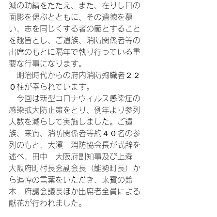
滅の功績をたたえ、また、在りし日の
面影を偲ぶとともに、その遺徳を慕
い、志を同じくする者の範とすること
を趣旨とし、ご遺族、消防関係者等の
出席のもとに隔年で執り行っている重
要な行事になります。
　明治時代からの府内消防殉職者２２
０柱が奉られています。
　今回は新型コロナウィルス感染症の
感染拡大防止策をとり、例年より参列
人数を減らして実施しました。ご遺
族、来賓、消防関係者等約４０名の参
列のもと、大濱　消防協会長が式辞を
述べ、田中　大阪府副知事及び上森　
大阪府町村長会副会長（能勢町長）か
ら追悼の言葉をいただき、来賓の鈴
木　府議会議長ほか出席者全員による
献花が行われました。