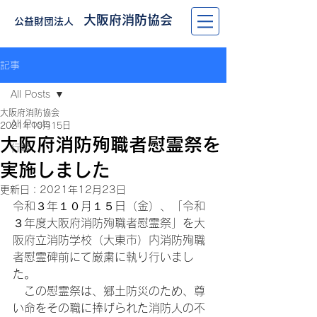
大阪府消防協会
公益財団法人
記事
All Posts
大阪府消防協会
All Posts
2021年10月15日
大阪府消防殉職者慰霊祭を
行事
実施しました
更新日：
2021年12月23日
令和３年１０月１５日（金）、「令和
３年度大阪府消防殉職者慰霊祭」を大
阪府立消防学校（大東市）内消防殉職
者慰霊碑前にて厳粛に執り行いまし
た。
　この慰霊祭は、郷土防災のため、尊
い命をその職に捧げられた消防人の不