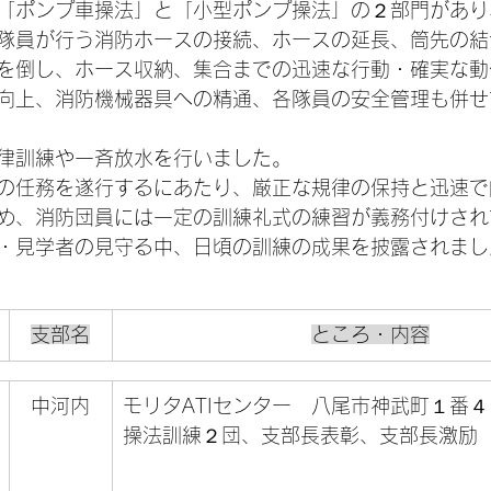
「ポンプ車操法」と「小型ポンプ操法」の２部門があり
隊員が行う消防ホースの接続、ホースの延長、筒先の結
を倒し、ホース収納、集合までの迅速な行動・確実な動
向上、消防機械器具への精通、各隊員の安全管理も併せ
律訓練や一斉放水を行いました。
の任務を遂行するにあたり、厳正な規律の保持と迅速で
め、消防団員には一定の訓練礼式の練習が義務付けされ
・見学者の見守る中、日頃の訓練の成果を披露されまし
支部名
ところ・内容
中河内
モリタATIセンター　八尾市神武町１番
操法訓練２団、支部長表彰、支部長激励