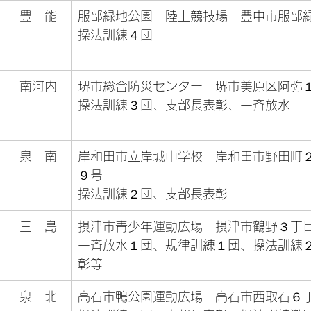
豊　能
服部緑地公園　陸上競技場　豊中市服部
操法訓練４団
南河内
堺市総合防災センター　堺市美原区阿弥
操法訓練３団、支部長表彰、一斉放水
泉　南
岸和田市立岸城中学校　岸和田市野田町
９号
操法訓練２団、支部長表彰
三　島
摂津市青少年運動広場　摂津市鶴野３丁
一斉放水１団、規律訓練１団、操法訓練
彰等
泉　北
高石市鴨公園運動広場　高石市西取石６