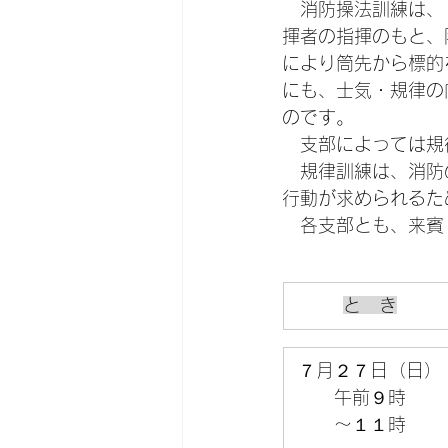
　消防操法訓練は、
揮者の指揮のもと、
により筒先から標的
にも、士気・規律の
のです。
　支部によっては規
　規律訓練は、消防
行動が求められるた
　各支部とも、来賓
と　き
７月２７日（日）
午前９時
～１１時