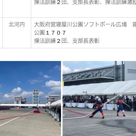
操法訓練２団、支部長表彰、操法訓練激
北河内
大阪府営寝屋川公園ソフトボール広場　
公園１７０７
操法訓練２団、支部長表彰