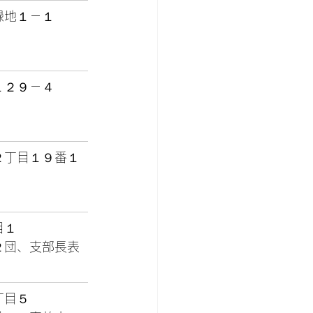
緑地１－１
１２９－４
２丁目１９番１
目１
２団、支部長表
丁目５