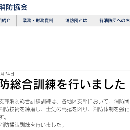
消防協会
団紹介
​業務・財務資料
消防団とは
各消防団へのお
8月24日
防総合訓練を行いました
日
支部消防総合訓練訓練は、各地区支部において、消防団
消防技術を練磨し、士気の高揚を図り、消防体制を強化
す。
消防操法訓練を行いました。