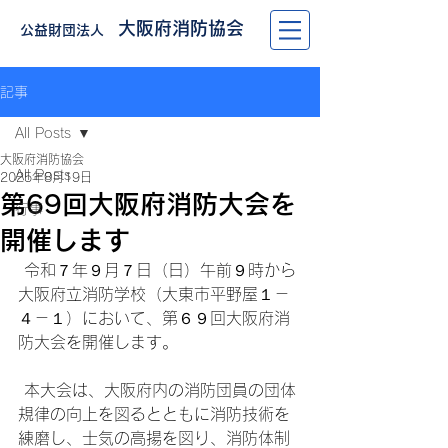
大阪府消防協会
公益財団法人
記事
All Posts
大阪府消防協会
All Posts
2025年8月19日
第69回大阪府消防大会を
行事
開催します
 令和７年９月７日（日）午前９時から
大阪府立消防学校（大東市平野屋１－
４－１）において、第６９回大阪府消
防大会を開催します。
 本大会は、大阪府内の消防団員の団体
規律の向上を図るとともに消防技術を
練磨し、士気の高揚を図り、消防体制