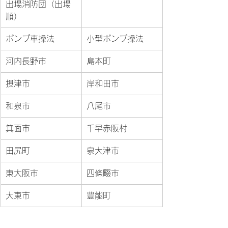
出場消防団（出場
順）
ポンプ車操法
小型ポンプ操法
河内長野市
島本町
摂津市
岸和田市
和泉市
八尾市
箕面市
千早赤阪村
田尻町
泉大津市
東大阪市
四條畷市
大東市
豊能町