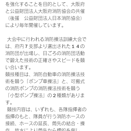
を強化することを目的として、大阪府
と公益財団法人大阪府消防協会の共催
（後援　公益財団法人日本消防協会）
により毎年開催しています。
 大会中に行われる消防操法訓練大会で
は、府内７支部より選出された１４の
消防団が出場し、日ごろの消防団活動
で鍛えた技術の正確さやスピードを競
い合います。
競技種目は、消防自動車の消防操法技
術を競う「ポンプ車操法」と、可搬式
の消防ポンプの消防操法技術を競う
「小型ポンプ操法」の２種類がありま
す。
 競技内容は、いずれも、各隊指揮者の
指揮のもと、隊員が行う消防ホースの
接続、ホースの延長、筒先の結合・操
作、放水により筒先から標的を倒し、